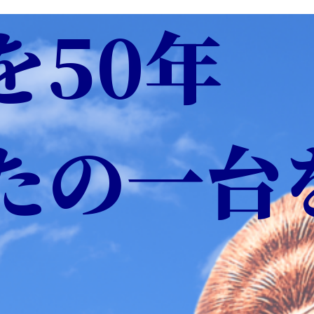
を50年
たの一台