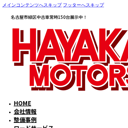
メインコンテンツへスキップ
フッターへスキップ
名古屋市緑区中古車常時150台展示中！
HOME
会社情報
整備事例
ロードサービス