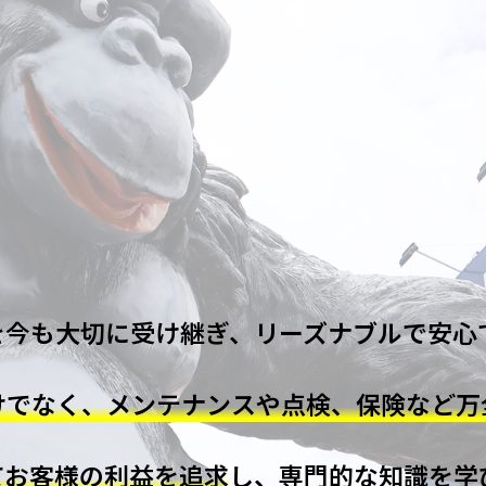
を今も大切に受け継ぎ、リーズナブルで安心
けでなく、メンテナンスや点検、保険など万
てお客様の利益を追求
し、専門的な知識を学