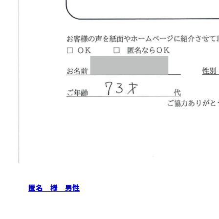
匿名 様 男性