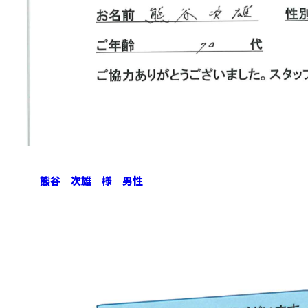
熊谷 次雄 様 男性