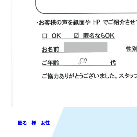
匿名 様 女性