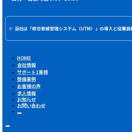
※
当社は「統合脅威管理システム（UTM）」の導入と従業員
HOME
会社情報
サポート1車検
整備事例
お客様の声
求人情報
お知らせ
お問い合わせ