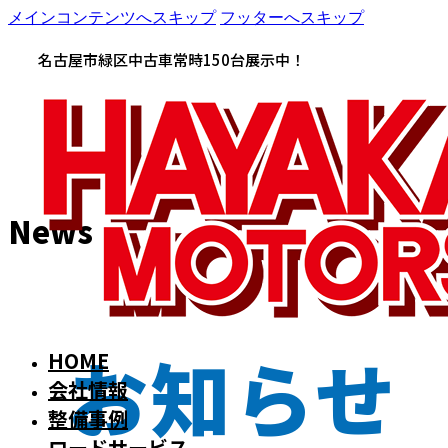
メインコンテンツへスキップ
フッターへスキップ
名古屋市緑区中古車常時150台展示中！
News
お知らせ
HOME
会社情報
整備事例
ロードサービス